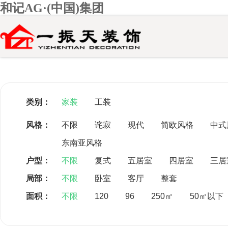
和记AG·(中国)集团
类别：
家装
工装
风格：
不限
诧寂
现代
简欧风格
中式
东南亚风格
装修该花多
户型：
不限
复式
五居室
四居室
三居
局部：
不限
卧室
客厅
整套
面积：
不限
120
96
250㎡
50㎡以下
你家的装修预算
99552