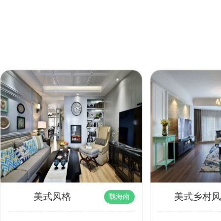
人工费
39780
材料费
59772
杂项费
0
今天已有86位业主获取了装修报价
美式风格
美式乡村风
魏海南